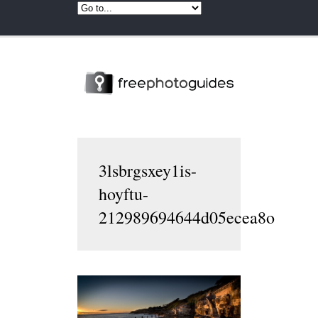
3lsbrgsxey1is-
hoyftu-
212989694644d05ecea8o